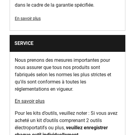
Largeur du produit [mm]
dans le cadre de la garantie spécifiée.
165
En savoir plus
Mouvement de ponçage
Orbital
SERVICE
Voltage [V]
230
Nous prenons des mesures importantes pour
nous assurer que tous nos produits sont
fabriqués selon les normes les plus strictes et
qu'ils sont conformes à toutes les
réglementations en vigueur.
En savoir plus
Pour les kits d’outils, veuillez noter : Si vous avez
acheté un kit d’outils comprenant 2 outils
électroportatifs ou plus,
veuillez enregistrer
chaque outil individuellement
.