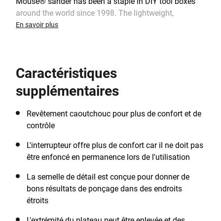
Mouse® sander has been a staple in DIY tool boxes
around the world since 1998. The lightweight,
compact and ergonomic design enables you to sand
En savoir plus
the most intricate and uneven spaces with complete
control and comfort. For ultimate sanding versatility,
this sander is ideal for removal of paint and rust,
Caractéristiques
cleaning glass, sanding in tight spaces and providing
the finishing touches to your DIY projects, with ease.
supplémentaires
Reach into those more detail intricate areas with the
easy to attach extension finger. Keep your workspace
Revêtement caoutchouc pour plus de confort et de
clear with the handy dust bag.
contrôle
L'interrupteur offre plus de confort car il ne doit pas
être enfoncé en permanence lors de l'utilisation
La semelle de détail est conçue pour donner de
bons résultats de ponçage dans des endroits
étroits
L'extrémité du plateau peut être enlevée et des