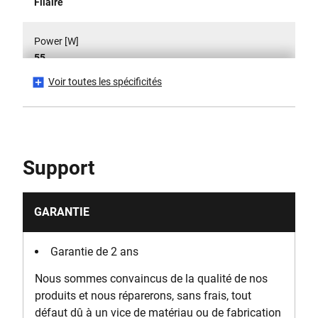
Filaire
Power [W]
55
Voir toutes les spécificités
Hauteur du produit [mm]
100
Longueur du produit [mm]
Support
258
Poids brut du produit [Kg]
GARANTIE
1.028
Garantie de 2 ans
Poids du produit [Kg]
Nous sommes convaincus de la qualité de nos
1.028
produits et nous réparerons, sans frais, tout
défaut dû à un vice de matériau ou de fabrication