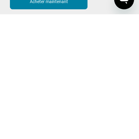
Acheter maintenant
MyBLACK+DECKER
DÉCOUVREZ
POWERCONNECT
Brushless
POWERCOMMAND
Autosense
Nettoyage
BLACK+DECKER
À propos de nous
Idées + Inspirations
Carrières
Soumettez-nous votre idée
Durabilité