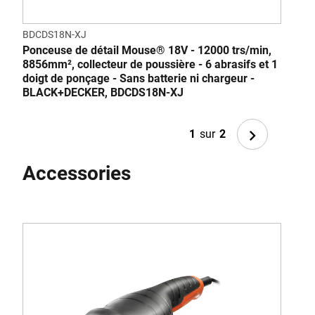
BDCDS18N-XJ
BDC
Ponceuse de détail Mouse® 18V - 12000 trs/min,
18V 
8856mm², collecteur de poussière - 6 abrasifs et 1
San
doigt de ponçage - Sans batterie ni chargeur -
BLACK+DECKER, BDCDS18N-XJ
Next
1
sur
2
Accessories