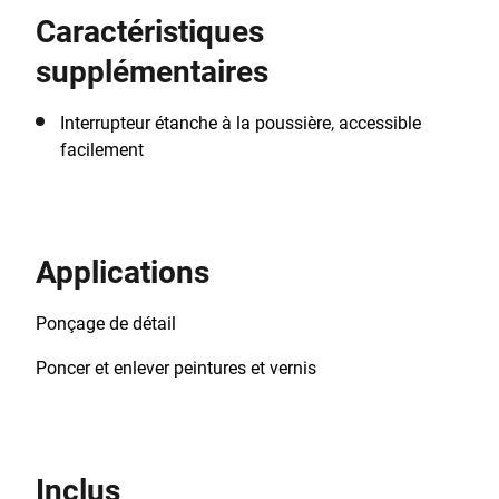
before, with a 120W motor gives you the power you
Caractéristiques
need to remove paint, smooth surfaces and provide
the finishing touches to your DIY projects, with ease.
supplémentaires
Supplied with 9 sanding accessories and a handy
storage kit box.
Interrupteur étanche à la poussière, accessible
facilement
Applications
Ponçage de détail
Poncer et enlever peintures et vernis
Inclus