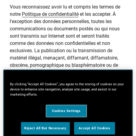
Vous reconnaissez avoir lu et compris les termes de
notre
Politique de confidentialité
et les accepter. À
l'exception des données personnelles, toutes les
communications ou documents postés ou qui nous
sont transmis sur Internet sont et seront traités
comme des données non confidentielles et non
exclusives. La publication ou la transmission de
matériel illégal, menaçant, diffamant, diffamatoire,
obscène, pornographique ou blasphématoire ou de
tout matériel qui pourrait constituer ou encourager une
conduite que nous jugerions comme une infraction
By clicking “Accept All Cookies”, you agree to the storing of cookies on your
pénale ou une violation d'une quelconque loi est
device to enhance site navigation, analyze site usage, and assist in our
interdite. Nous nous réservons le droit de surveiller les
marketing efforts.
messages échangés avec nous par courrier
électronique, téléphone, fax ou sous toute autre forme
Cookies Settings
à des fins de contrôle qualité, sécurité et autres
besoins commerciaux. Nonobstant ce qui précède,
Reject All But Necessary
Accept All Cookies
toutes les données personnelles qui nous sont