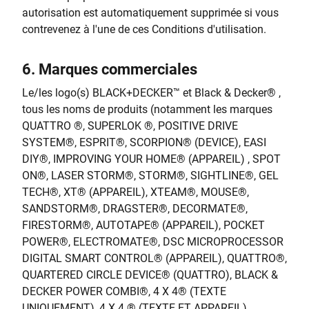
autorisation est automatiquement supprimée si vous
contrevenez à l'une de ces Conditions d'utilisation.
6.
Marques commerciales
Le/les logo(s) BLACK+DECKER™ et Black & Decker® ,
tous les noms de produits (notamment les marques
QUATTRO ®, SUPERLOK ®, POSITIVE DRIVE
SYSTEM®, ESPRIT®, SCORPION® (DEVICE), EASI
DIY®, IMPROVING YOUR HOME® (APPAREIL) , SPOT
ON®, LASER STORM®, STORM®, SIGHTLINE®, GEL
TECH®, XT® (APPAREIL), XTEAM®, MOUSE®,
SANDSTORM®, DRAGSTER®, DECORMATE®,
FIRESTORM®, AUTOTAPE® (APPAREIL), POCKET
POWER®, ELECTROMATE®, DSC MICROPROCESSOR
DIGITAL SMART CONTROL® (APPAREIL), QUATTRO®,
QUARTERED CIRCLE DEVICE® (QUATTRO), BLACK &
DECKER POWER COMBI®, 4 X 4® (TEXTE
UNIQUEMENT), 4 X 4 ® (TEXTE ET APPAREIL),