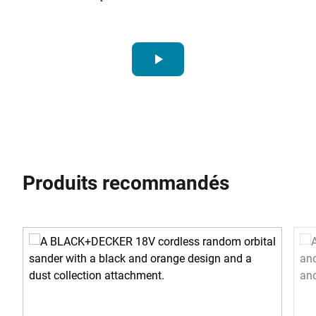
play_arrow
Produits recommandés