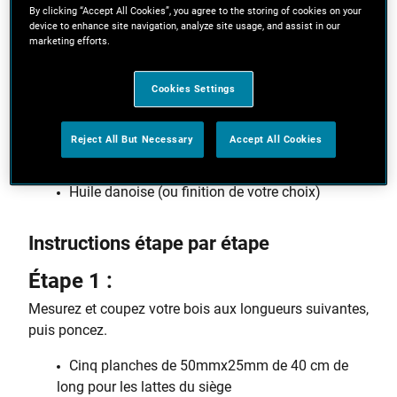
By clicking “Accept All Cookies”, you agree to the storing of cookies on your
Bois de résineux 75mm x 25mm (1 mètre)
device to enhance site navigation, analyze site usage, and assist in our
marketing efforts.
Goujon en bois de 15 mm (1 mètre)
Papier abrasif 120g
Cookies Settings
Vis à bois 4mm x 30mm (environ 14)
Vis à bois 4mm x 50mm (environ 4)
Reject All But Necessary
Accept All Cookies
Pistolet à colle/super colle
Huile danoise (ou finition de votre choix)
Instructions étape par étape
Étape 1 :
Mesurez et coupez votre bois aux longueurs suivantes,
puis poncez.
Cinq planches de 50mmx25mm de 40 cm de
long pour les lattes du siège