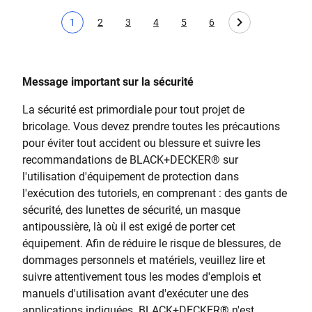
1
2
3
4
5
6
Page actuelle
Page
Page
Page
Page
Page
Message important sur la sécurité
La sécurité est primordiale pour tout projet de
bricolage. Vous devez prendre toutes les précautions
pour éviter tout accident ou blessure et suivre les
recommandations de BLACK+DECKER
®
sur
l'utilisation d'équipement de protection dans
l'exécution des tutoriels, en comprenant : des gants de
sécurité, des lunettes de sécurité, un masque
antipoussière, là où il est exigé de porter cet
équipement. Afin de réduire le risque de blessures, de
dommages personnels et matériels, veuillez lire et
suivre attentivement tous les modes d'emplois et
manuels d'utilisation avant d'exécuter une des
applications indiquées. BLACK+DECKER
®
n'est