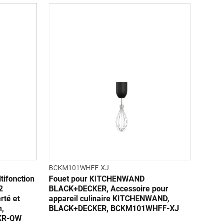
BCKM101WHFF-XJ
ltifonction
Fouet pour KITCHENWAND
2
BLACK+DECKER, Accessoire pour
rté et
appareil culinaire KITCHENWAND,
n,
BLACK+DECKER, BCKM101WHFF-XJ
KR-QW