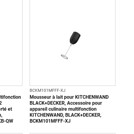
BCKM101MFFF-XJ
ltifonction
Mousseur à lait pour KITCHENWAND
2
BLACK+DECKER, Accessoire pour
rté et
appareil culinaire multifonction
n,
KITCHENWAND, BLACK+DECKER,
KB-QW
BCKM101MFFF-XJ