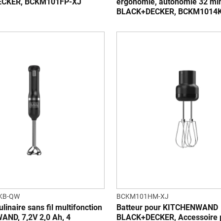
CKER, BCKM101FP-XJ
ergonomie, autonomie 32 mi
BLACK+DECKER, BCKM1014
KB-QW
BCKM101HM-XJ
ulinaire sans fil multifonction
Batteur pour KITCHENWAND
ND, 7,2V 2,0 Ah, 4
BLACK+DECKER, Accessoire 