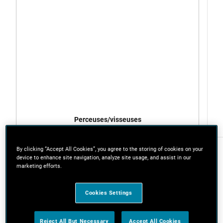
Perceuses/visseuses
By clicking “Accept All Cookies”, you agree to the storing of cookies on your
device to enhance site navigation, analyze site usage, and assist in our
marketing efforts.
Pas à pas
Étape 1. Coupez les pièces de
Cookies Settings
l’étagère
Coupez les pièces suivantes pour créer votre étagère
Reject All But Necessary
Accept All Cookies