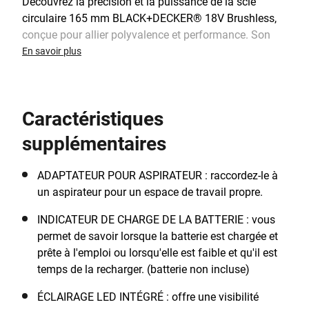
Découvrez la précision et la puissance de la scie
circulaire 165 mm BLACK+DECKER® 18V Brushless,
conçue pour allier polyvalence et performance. Son
moteur Brushless de pointe offre plus de puissance,
En savoir plus
une autonomie accrue et une durée de vie prolongée,
pour des coupes plus nettes et plus efficaces. Obtenez
des résultats impeccables grâce à la profondeur de
Caractéristiques
coupe réglable (jusqu'à 55 mm à 90° ou 40 mm à 45°)
et à l'inclinaison de 50° pour des coupes en angle
supplémentaires
parfaites. La semelle robuste en aluminium et la
compatibilité avec les rails de guidage garantissent
ADAPTATEUR POUR ASPIRATEUR : raccordez-le à
des coupes droites et précises à chaque utilisation.
un aspirateur pour un espace de travail propre.
Gardez votre espace de travail propre grâce à
l'adaptateur pour aspirateur et profitez d'une visibilité
INDICATEUR DE CHARGE DE LA BATTERIE : vous
optimale de votre ligne de coupe grâce à l'éclairage
permet de savoir lorsque la batterie est chargée et
LED intégré. La lame TCT 24 dents assure des coupes
prête à l'emploi ou lorsqu'elle est faible et qu'il est
précises et de haute qualité, tandis que la clé
temps de la recharger. (batterie non incluse)
hexagonale intégrée permet un changement de lame
ÉCLAIRAGE LED INTÉGRÉ : offre une visibilité
rapide et facile. Conçue pour le confort et le contrôle,