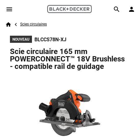
Skip to main content
Breadcrumb
Search
Scies circulaires
Home
BLCCS78N-XJ
NOUVEAU
Scie circulaire 165 mm
POWERCONNECT™ 18V Brushless
- compatible rail de guidage