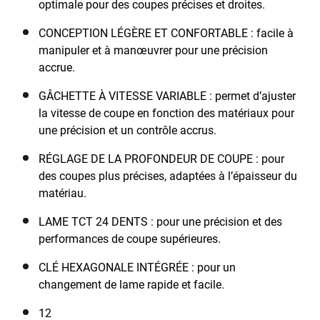
optimale pour des coupes précises et droites.
la poignée ergonomique et la gâchette à vitesse
variable vous permettent de travailler avec précision
CONCEPTION LÉGÈRE ET CONFORTABLE : facile à
sur tous types de matériaux. Compatible avec le
manipuler et à manœuvrer pour une précision
système POWERCONNECT™ 18V, la batterie amovible
accrue.
(non incluse) fonctionne avec tous les outils sans fil
BLACK+DECKER® 18V*. Ce produit est fourni avec un
GÂCHETTE À VITESSE VARIABLE : permet d’ajuster
guide parallèle.
la vitesse de coupe en fonction des matériaux pour
une précision et un contrôle accrus.
RÉGLAGE DE LA PROFONDEUR DE COUPE : pour
des coupes plus précises, adaptées à l’épaisseur du
matériau.
LAME TCT 24 DENTS : pour une précision et des
performances de coupe supérieures.
CLÉ HEXAGONALE INTÉGRÉE : pour un
changement de lame rapide et facile.
12