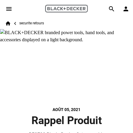
Skip to main content
Breadcrumb
Search
securite retours
Home
AOÛT 05, 2021
Rappel Produit