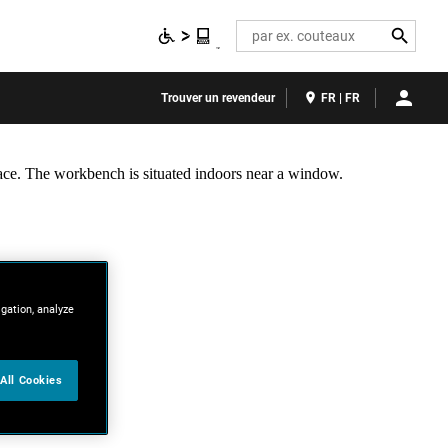
Search
Trouver un revendeur
FR | FR
igation, analyze
All Cookies