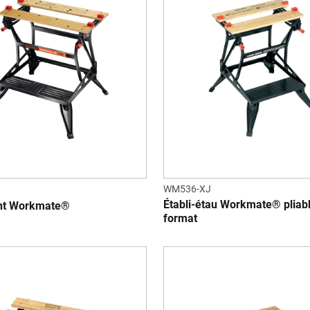
WM536-XJ
Établi-étau Workmate® pliab
iant Workmate®
format