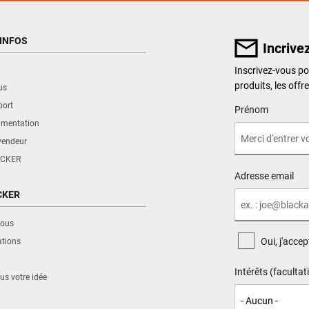
INFOS
Incrive
Inscrivez-vous p
produits, les offr
us
port
User Details
Prénom
umentation
vendeur
CKER
Adresse email
CKER
nous
Oui, j'acce
ations
Intérêts (facultati
s votre idée