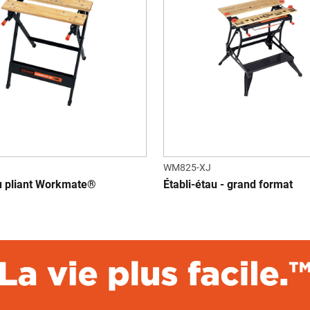
WM825-XJ
au pliant Workmate®
Établi-étau - grand format