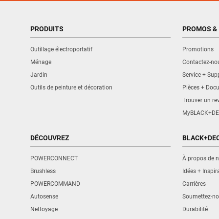
PRODUITS
PROMOS & 
Outillage électroportatif
Promotions
Ménage
Contactez-no
Jardin
Service + Sup
Outils de peinture et décoration
Pièces + Doc
Trouver un re
MyBLACK+DE
DÉCOUVREZ
BLACK+DE
POWERCONNECT
À propos de 
Brushless
Idées + Inspir
POWERCOMMAND
Carrières
Autosense
Soumettez-nou
Nettoyage
Durabilité