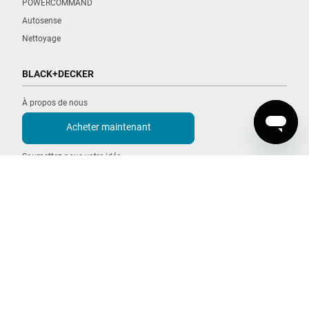
POWERCOMMAND
Autosense
Nettoyage
BLACK+DECKER
À propos de nous
Idées + Inspirations
Acheter maintenant
Carrières
Soumettez-nous votre idée
Durabilité
®
COPYRIGHT © BLACK+DECKER
2026