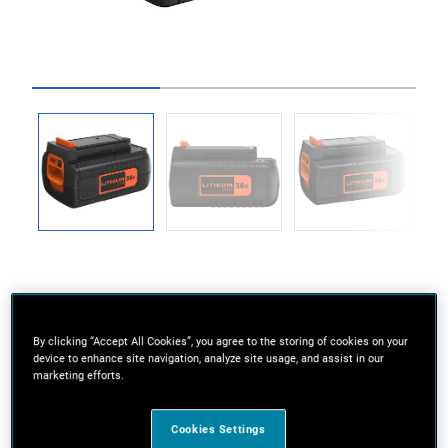
Go to slide 1
Go to slide 2
Go to slide 3
Technologie lithium-ion sans effet mémoire
By clicking “Accept All Cookies”, you agree to the storing of cookies on your
device to enhance site navigation, analyze site usage, and assist in our
Faible autodécharge pour une efficacité constante
marketing efforts.
de l’outil durant son utilisation jusqu’à ce que la
batterie soit déchargée
Cookies Settings