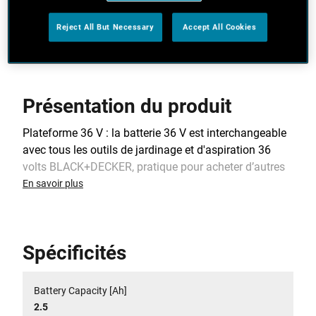
La batterie 36 V est interchangeable avec
l’ensemble des outils pour un vrai gain économique
Reject All But Necessary
Accept All Cookies
Présentation du produit
Plateforme 36 V : la batterie 36 V est interchangeable
avec tous les outils de jardinage et d'aspiration 36
volts BLACK+DECKER, pratique pour acheter d’autres
outils à moindre coût.
En savoir plus
Spécificités
Battery Capacity [Ah]
2.5