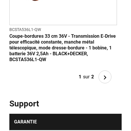
BCSTA536L1-QW
CLM
Coupe-bordures 33 cm 36V - Transmission E-Drive
Tond
pour efficacité constante, manche métal
80 m
télescopique, mode dresse-bordure - 1 bobine, 1
indi
batterie 36V 2,5Ah - BLACK+DECKER,
BLA
BCSTA536L1-QW
Next
1
sur
2
Support
GARANTIE