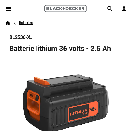
Skip to main content
Breadcrumb
Search
Batteries
Home
BL2536-XJ
Batterie lithium 36 volts - 2.5 Ah