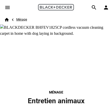
Skip to main content
Breadcrumb
Search
Ménage
Home
MÉNAGE
Entretien animaux